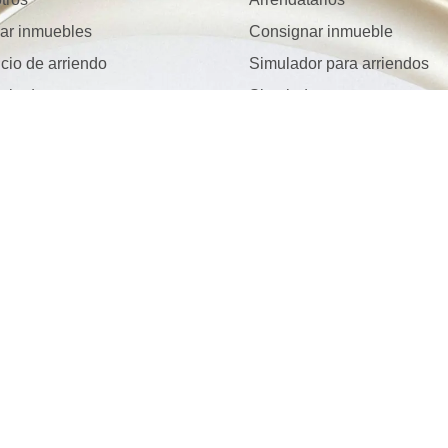
ar inmuebles
Consignar inmueble
cio de arriendo
Simulador para arriendos
icio de ventas
Simulador para ventas
Ciudades destacad
áctenos
Encuentra inmuebles en
aja con nosotros
Medellín
ios destacados
Encuentra inmuebles en
cuentra inmuebles en
Envigado
OBLADO
Encuentra inmuebles en
cuentra inmuebles en Loma
Sabaneta
 Los Bernal.
Encuentra inmuebles en I
cuentra inmuebles en
AURELES
cuentra inmuebles en
blado