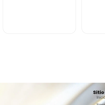
tres habitaciones, cada una con clóset. la
familia. este
habitación principal dispone de baño privado.
un área de 72
además, tiene un baño social, amplio salón
piso, lo que l
comedor, cocina integral y una distribución
iluminación na
funcional que brinda comodidad para toda la
agradable vis
familia. una excelente opción para quienes
diseño funcio
buscan vivir en una ubicación estratégica con
confortables. 
fácil acceso a todos los servicios y vías
habitaciones,
principales. valor del canon $ 2.400.000
modernos, sal
mensuales
cocina funcio
un amplio bal
familia o dis
una excelente 
un hogar mode
distribuidos, 
ubicación priv
canon $ 3.30
Sitio
Inici
Noso