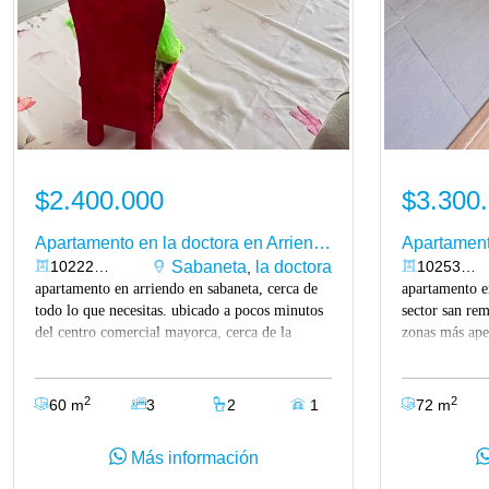
$2.400.000
$3.300
Apartamento en la doctora en Arriendo
10222734
Sabaneta
la doctora
10253589
,
apartamento en arriendo en sabaneta, cerca de
apartamento e
todo lo que necesitas. ubicado a pocos minutos
sector san rem
del centro comercial mayorca, cerca de la
zonas más ape
estación itagüí del metro, con fácil acceso por
ubicación estr
la avenida el poblado y la avenida las vegas,
sabaneta, el c
muy cerca del parque principal de sabaneta y
universidad ce
2
2
60 m
3
2
1
72 m
rodeado de supermercados, restaurantes,
vías principal
droguerías, gimnasios, comercio y excelentes
supermercados
Más información
rutas de transporte público. el apartamento
una amplia of
cuenta con un área de 60 m², distribuidos en
comodidad y c