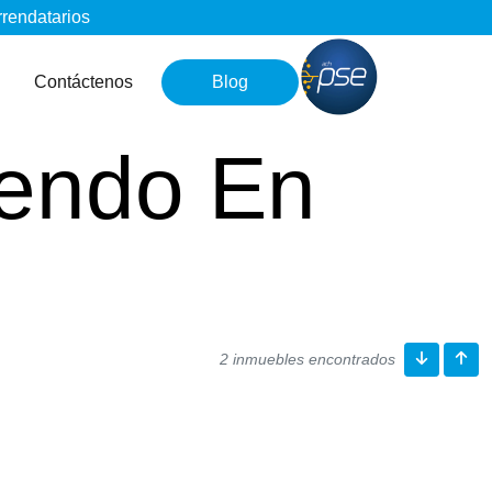
rrendatarios
Contáctenos
Blog
iendo En
2 inmuebles encontrados