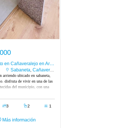
.000
Apartamento en Cañaveralejo en Arriendo
Sabaneta
Cañaveralejo
,
n arriendo ubicado en sabaneta,
o. disfruta de vivir en una de las
tecidas del municipio, con una
atégica cerca del polideportivo de
entro comercial aves maría y la
ipa. el sector ofrece fácil acceso a
3
2
1
es, transporte público,
, colegios, zonas comerciales y
Más información
erta de servicios, brindando
alidad de vida para toda la