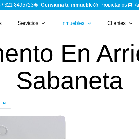
 / 321 8495723
Consigna tu inmueble
Propietarios
A
s
Servicios
Inmuebles
Clientes
ento En Arr
Sabaneta
apa