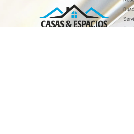
Busc
Servi
Serv
Cont
Trab
Barr
En
Horarios de atención
P
L-V: 8:00 Am - 6:00Pm
En
Sa: 8:00 Am - 12:00Om
De
En
L
En
Po