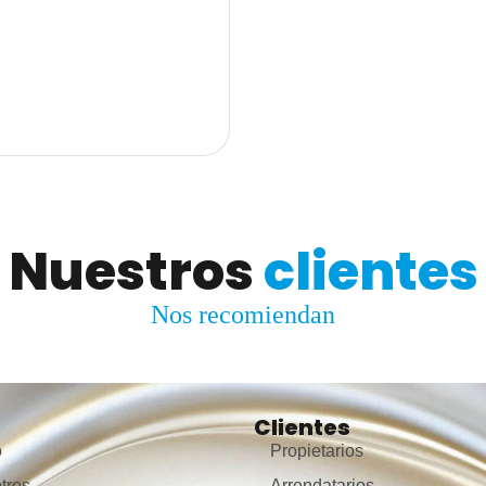
 hermoso apartamento cuenta con
 m² y está ubicado en un noveno
e permite disfrutar de excelente
tural, ventilación y una
ta. sus acabados modernos y su
nal crean espacios acogedores y
dispone de tres amplias
 dos baños con acabados
ón comedor de excelente tamaño,
nal, zona de ropas independiente y
cón, ideal para compartir en
Nuestros
clientes
frutar de un momento de descanso.
alternativa para quienes buscan
rno, con espacios bien
Nos recomiendan
acabados de calidad y una
ilegiada en sabaneta. valor de el
0.000
Clientes
o
Propietarios
tros
Arrendatarios