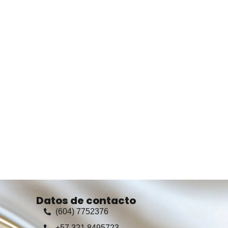
Datos de contacto
(604) 7752376
+57 321 8495723