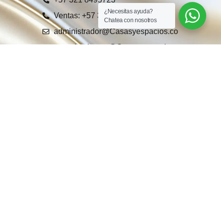
¿Necesitas ayuda?
Ventas: +57 321 8495723
Chatea con nosotros
administrador@Casasyespacios.co
arrendamientos@Casasyespacios.co
as
Calle 28 a # 80 - 38, Medellín,
Colombia
tagüí