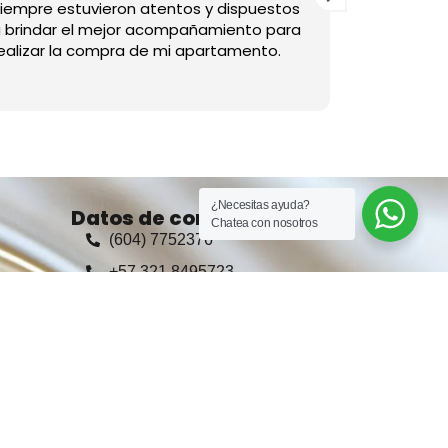
empre estuvieron atentos y dispuestos
bien y cump
brindar el mejor acompañamiento para
alizar la compra de mi apartamento.
¿Necesitas ayuda?
Datos de contacto
Chatea con nosotros
(604) 7752376
+57 321 8495723
Ventas: +57 321 8495723
administrador@Casasyespacios.co
arrendamientos@Casasyespacios.co
as
Calle 28 a # 80 - 38, Medellín,
Colombia