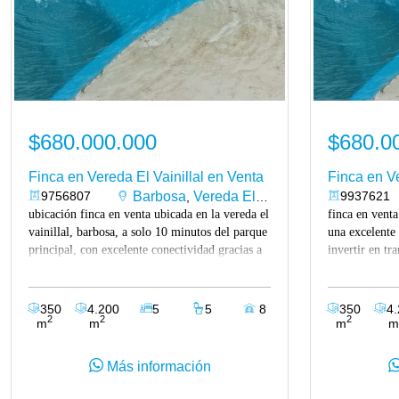
$680.000.000
$680.0
Finca en Vereda El Vainillal en Venta
Finca en Ve
9756807
Barbosa
Vereda El Vainillal
9937621
,
ubicación finca en venta ubicada en la vereda el
finca en venta
vainillal, barbosa, a solo 10 minutos del parque
una excelente
principal, con excelente conectividad gracias a
invertir en tr
la doble calzada 4g y un desvío corto de 1.200
vida, en una 
metros por vía en muy buen estado, apta para
crecimiento y
todo tipo de vehículo. un entorno campestre
en la vereda e
350
4.200
5
5
8
350
4
tranquilo, con fácil acceso y alta proyección de
combina privac
2
2
2
m
m
m
m
valorización. descripción y características de la
ideales para d
propiedad propiedad campestre ideal para vivir,
desarrollar un
Más información
descansar o invertir. cuenta con un lote de
solo 10 minut
4200 m², de forma irregular, y una casa amplia
barbosa, con 