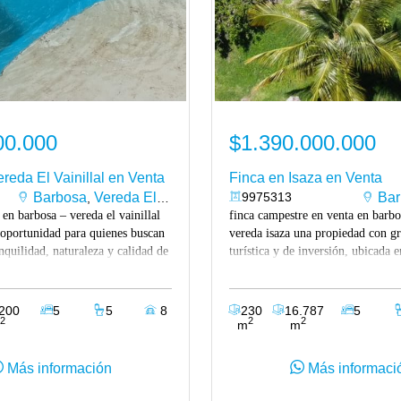
00.000
$1.390.000.000
reda El Vainillal en Venta
Finca en Isaza en Venta
Barbosa
Vereda El Vainillal
9975313
Bar
,
 en barbosa – vereda el vainillal
finca campestre en venta en barbo
 oportunidad para quienes buscan
vereda isaza una propiedad con g
anquilidad, naturaleza y calidad de
turística y de inversión, ubicada 
de las zonas campestres con mayor
sectores campestres más atractivo
 valorización de barbosa. ubicada
rodeada de naturaleza, privacidad
l vainillal, esta propiedad
abierta privilegiada, esta finca ofr
.200
5
5
8
230
16.787
5
idad, fácil acceso y espacios
escenario ideal para descanso fami
2
2
2
m
m
isfrutar en familia, descansar o
desarrollo turístico o proyectos de
 proyecto turístico. se encuentra a
rentabilidad como hotel campestre
Más información
Más informaci
os del parque principal de
glamping. su ubicación estratégica
rápida conexión a la doble calzada
300 metros de la doble calzada, p