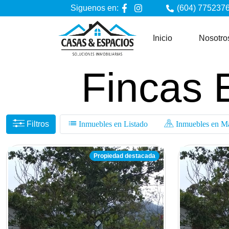
Siguenos en:
(604) 7752376
Inicio
Nosotro
Fincas 
Filtros
Inmuebles en Listado
Inmuebles en M
Propiedad destacada