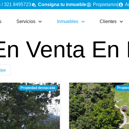
 / 321 8495723
Consigna tu inmueble
Propietarios
A
s
Servicios
Inmuebles
Clientes
En Venta En
apa
Propiedad destacada
Propie