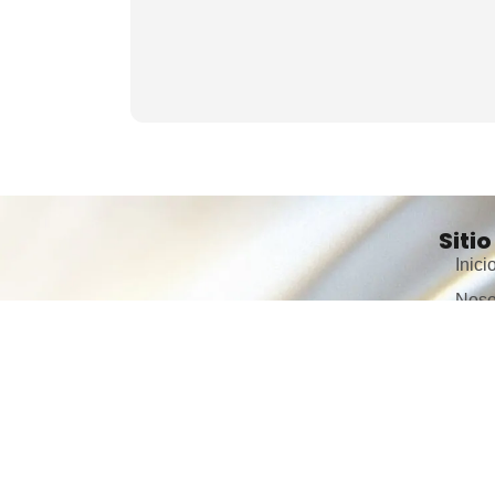
invertir o dis
entorno campe
Sitio
Inici
Noso
Busc
Servi
Serv
Cont
Trab