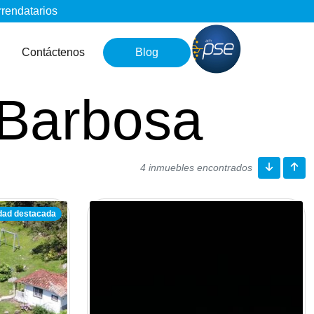
rrendatarios
Contáctenos
Blog
 Barbosa
4 inmuebles encontrados
dad destacada