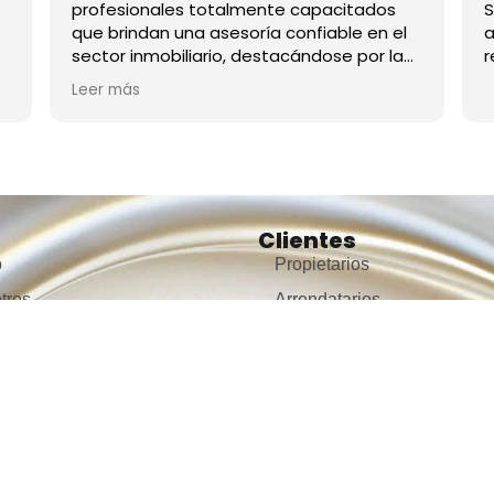
frutar fines de semana en un
profesionales totalmente capacitados
Si
stre privilegiado.
que brindan una asesoría confiable en el
a 
sector inmobiliario, destacándose por la
re
calidad humana y por la amabilidad al
Leer más
atender sus clientes.
Clientes
o
Propietarios
tros
Arrendatarios
ar inmuebles
Consignar inmueble
cio de arriendo
Simulador para arriendos
icio de ventas
Simulador para ventas
Ciudades destacad
áctenos
Encuentra inmuebles en
aja con nosotros
Medellín