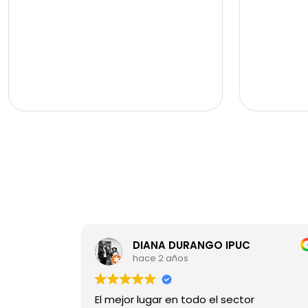
con corredores de 3 metros, 5 alcobas, 5 baños,
4g y acceso po
cocina y comedor en el primer nivel, sala
apta para todo
principal, sala de estar en el segundo nivel y
un ambiente f
apartamento independiente para viviente.
naturaleza, pe
dispone además de piscina y zona de asadero,
ciudad sin ale
perfectas para el disfrute familiar o turístico.
característica
zonas y áreas comunes espacios exteriores
en escritura c
amplios, zonas verdes y áreas sociales
metros alreded
integradas, ideales para recreación, descanso o
paisaje y la v
desarrollo de un proyecto turístico. precio
baños cocina 
negociable.
principal ampl
nivel apartam
mayordomo o v
exteriores: pi
zonas verdes e
familiares, de
distribución, 
natural, esta 
DIANA DURANGO IPUC
potencial para
hace 2 años
vacacional o f
excelente rel
y proyección d
El mejor lugar en todo el sector