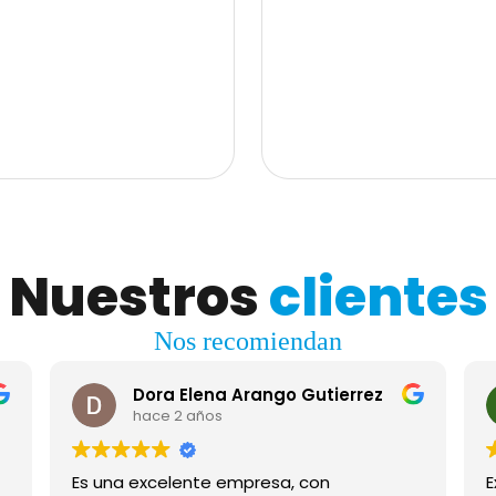
r una vía en excelente estado,
acceso y excelente conectividad,
 tipo de vehículo. la finca ofrece
tranquilidad natural con cercanía 
resco, silencioso y rodeado de
$1.390.000.000 área total del lot
rfecto para desconectarse de la
propiedad cuenta con 2 matrículas
jarse de servicios y comercio.
estrato 4 predial anual: $3.719.88
s de la propiedad: lote de 3.875 m²
principal – 194 m² espacios ampl
asa amplia con corredores de 3
y funcionales para disfrutar en fam
or, ideales para disfrutar del
huéspedes: 5 habitaciones 2 habit
entilación natural 5 alcobas 5
baño privado 1 baño social comple
y comedor en el primer nivel sala
comedor independientes cocina sal
ia sala de estar en el segundo
corredor exterior con ambiente c
ento independiente para
cuarto útil casa de mayordomo – 
Nuestros
clientes
iviente zonas sociales y
atractivos de la propiedad: kiosco
scina zona de asadero amplias
turco jacuzzi baño exterior dos la
spacios ideales para reuniones
agua propia de vereda árboles frut
Nos recomiendan
scanso y recreación gracias a su
vía de acceso una finca con caract
ubicación estratégica y entorno
difíciles de encontrar: amplitud d
propiedad también tiene gran
vista panorámica, potencial turíst
Dora Elena Arango Gutierrez
 proyectos turísticos, alquiler
ubicación estratégica con alta pro
hace 2 años
inca de descanso. una finca con
valorización. ideal para quienes b
ación entre ubicación, comodidad
en experiencias, naturaleza y biene
e valorización, ideal para vivir,
Es una excelente empresa, con
Ex