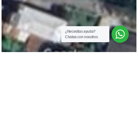
¿Necesitas ayuda?
Chatea con nosotros
$13.000.000.000
Edificio en POBLADO en Venta
9353489
Medellín
POBLADO
,
invierta! edificio en venta en el poblado, cerca al cc san fernando, cc
santa fe clínica las vegas y medellín del poblado ,a una cuadra parque
el poblado, hotel dann carlton, y la av el poblado con área
construida1.329 m²,área de lote 990 de 2 plantas, arrendado locales.
ubicado en una zona comercial de alto flujo, ideal para atraer clientes y
posicionar tu marca. perfecto para (tiendas, oficinas, cafeterías,
2
1.329 m
4
boutiques o negocios de servicios). incluye baño privado y cocineta.