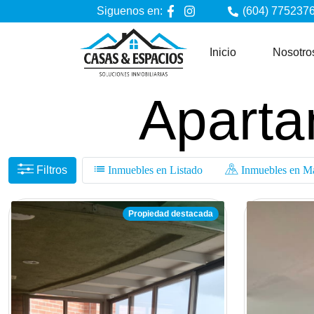
Siguenos en:
(604) 7752376
Inicio
Nosotro
Aparta
Filtros
Inmuebles en Listado
Inmuebles en M
Propiedad destacada