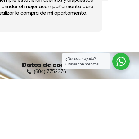
 brindar el mejor acompañamiento para
ealizar la compra de mi apartamento.
¿Necesitas ayuda?
Datos de contacto
Chatea con nosotros
(604) 7752376
+57 321 8495723
Ventas: +57 321 8495723
administrador@Casasyespacios.co
arrendamientos@Casasyespacios.co
as
Calle 28 a # 80 - 38, Medellín,
Colombia