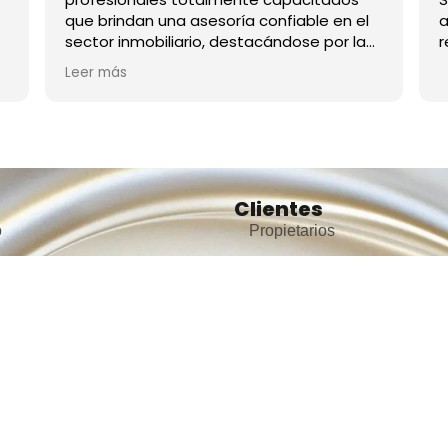
que brindan una asesoría confiable en el
a
sector inmobiliario, destacándose por la
r
calidad humana y por la amabilidad al
Leer más
atender sus clientes.
Clientes
o
Propietarios
tros
Arrendatarios
ar inmuebles
Consignar inmueble
cio de arriendo
Simulador para arriendos
icio de ventas
Simulador para ventas
Ciudades destacad
áctenos
Encuentra inmuebles en
aja con nosotros
Medellín
ios destacados