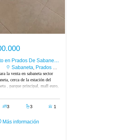
00.000
Apartamento en Prados De Sabaneta en Venta
Sabaneta
Prados De Sabaneta
,
ra la venta en sabaneta sector
neta, cerca de la estación del
eta , parque principal, mall euro,
ial y comercial. el apartamento
ocina integral, zona de ropas
, sala comedor, balcón, 1 baño
3
3
1
 completo, 2 habitaciones
 closet y la habitación principal
Más información
año. tiene 1 parqueadero y tiene
as zonas comunes de la
 se componen de piscina,