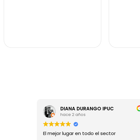
gimnasio, sal
administració
3.000.000 pre
quieres conoc
DIANA DURANGO IPUC
hace 2 años
El mejor lugar en todo el sector