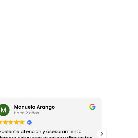
Manuela Arango
Fre
hace 2 años
hac
xcelente atención y asesoramiento.
Excelente 
iempre estuvieron atentos y dispuestos
bien y cum