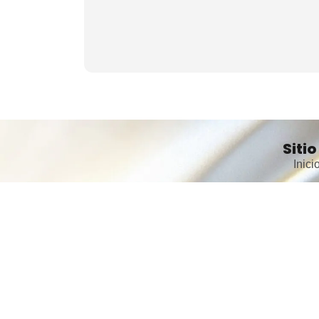
Sitio
Inici
Noso
Busc
Servi
Serv
Cont
Trab
Barr