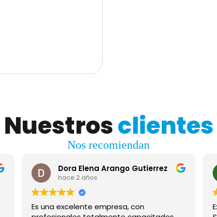
ón social, salón de juegos y más…
n $ 450.000 predial anual $
cio de venta $ 630.000.000
er este apartamento, contáctame
Nuestros
clientes
Nos recomiendan
Dora Elena Arango Gutierrez
hace 2 años
Es una excelente empresa, con
E
profesionales totalmente capacitados
S