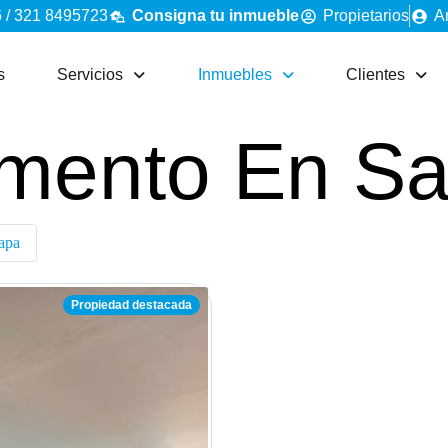
 / 321 8495723
Consigna tu inmueble
Propietarios
A
s
Servicios
Inmuebles
Clientes
mento En S
apa
Propiedad destacada