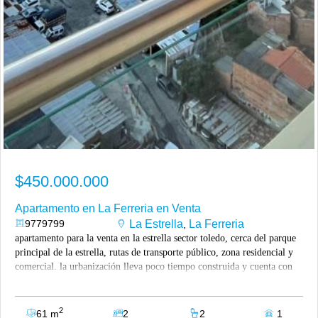
$450.000.000
Apartamento en La Ferreria en Venta
9779799
La Estrella
La Ferreria
,
apartamento para la venta en la estrella sector toledo, cerca del parque
principal de la estrella, rutas de transporte público, zona residencial y
comercial. la urbanización lleva poco tiempo construida y cuenta con
excelentes zonas comunes como piscina recreativa, gimnasio,
coworking y más… el apartamento cuenta con un área de 60.9m2,
cocina integral , zona de ropas independiente, sala comedor, balcón
2
61 m
2
2
1