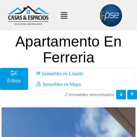
Apartamento En
Ferreria
Inmuebles en Listado
Filtros
Inmuebles en Mapa
2 inmuebles encontrados