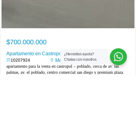
$700.000.000
Apartamento en Castropol en Venta
¿Necesitas ayuda?
Chatea con nosotros
10207924
Medellín
Castropol
,
apartamento para la venta en castropol – poblado, cerca de av. las
palmas, av. el poblado, centro comercial san diego y premium plaza.
unidad residencial con piscina de adultos y niños, gimnasio, juegos
infantiles, salón social, parqueadero para visitantes y portería 24 horas.
el apartamento tiene un área de 70 mts, totalmente remodelado, tiene
habitación principal con baño, 3 habitaciones auxiliares, salón
2
70 m
4
2
1
comedor, dos baños completos, closet de linos, cocina integral,
parqueadero y cuarto útil. precio del inmueble $700 millones.
Más información