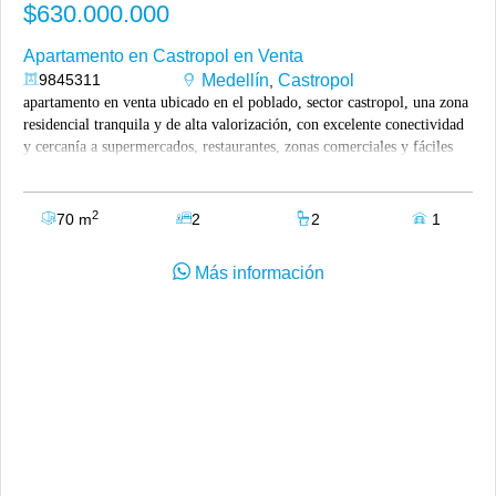
$630.000.000
Apartamento en Castropol en Venta
9845311
Medellín
Castropol
,
apartamento en venta ubicado en el poblado, sector castropol, una zona
residencial tranquila y de alta valorización, con excelente conectividad
y cercanía a supermercados, restaurantes, zonas comerciales y fáciles
vías de acceso. el inmueble está ubicado en piso alto, cuenta con un
área de 70.2 m² y ha sido remodelado, ofreciendo espacios modernos,
buena iluminación natural y una distribución funcional. dispone de sala
2
70 m
2
2
1
comedor, cocina abierta, balcón, dos habitaciones y dos baños.
adicionalmente, cuenta con un parqueadero y cuarto útil. la unidad
Más información
residencial es completa y ofrece zonas comunes para el disfrute y
bienestar de sus residentes. precio de venta: $630'000.000 visítanos en:
www.casasyespacios.co