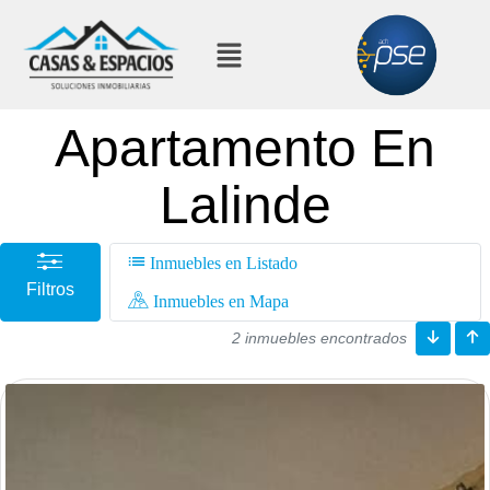
Apartamento En
Lalinde
Inmuebles en Listado
Filtros
Inmuebles en Mapa
2 inmuebles encontrados