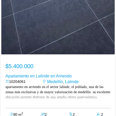
$5.400.000
Apartamento en Lalinde en Arriendo
10204061
Medellín
Lalinde
,
apartamento en arriendo en el sector lalinde, el poblado, una de las
zonas más exclusivas y de mayor valorización de medellín. su excelente
ubicación permite disfrutar de una amplia oferta gastronómica,
comercial y de entretenimiento, a pocos minutos de mall vizcaya, hotel
10, parque lleras, provenza y parque el poblado. además, se encuentra
cerca de supermercados como carulla poblado, restaurantes, cafés,
2
90 m
2
2
2