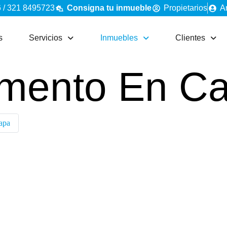
 / 321 8495723
Consigna tu inmueble
Propietarios
A
s
Servicios
Inmuebles
Clientes
mento En Ca
apa