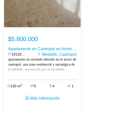
$5.800.000
Apartamento en Castropol en Arriendo
10132668
Medellín
Castropol
,
apartamento en arriendo ubicado en el sector de
castropol, una zona residencial y estratégica de
el poblado, reconocida por su excelente
conectividad y cercanía a múltiples servicios y
sitios de interés. su ubicación permite fácil
acceso a la vía las palmas y la avenida el
2
130 m
3
4
1
poblado, donde encontrarás una amplia oferta
gastronómica, restaurantes, cafés y comercio en
Más información
general. además, está a pocos minutos de la
milla de oro, el parque el poblado y la
reconocida zona de provenza, destacada por su