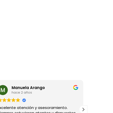
Manuela Arango
Fre
hace 2 años
hac
xcelente atención y asesoramiento.
Excelente 
iempre estuvieron atentos y dispuestos
bien y cum