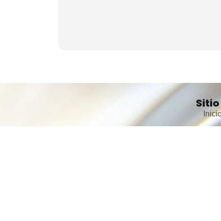
Sitio
Inici
Noso
Busc
Servi
Serv
Cont
Trab
Barr