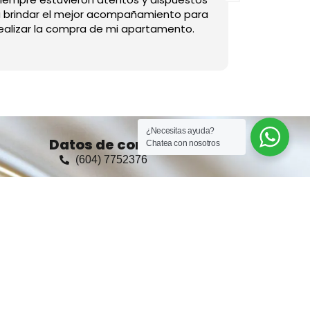
 brindar el mejor acompañamiento para
ealizar la compra de mi apartamento.
¿Necesitas ayuda?
Datos de contacto
Chatea con nosotros
(604) 7752376
+57 321 8495723
Ventas: +57 321 8495723
administrador@Casasyespacios.co
arrendamientos@Casasyespacios.co
as
Calle 28 a # 80 - 38, Medellín,
Colombia