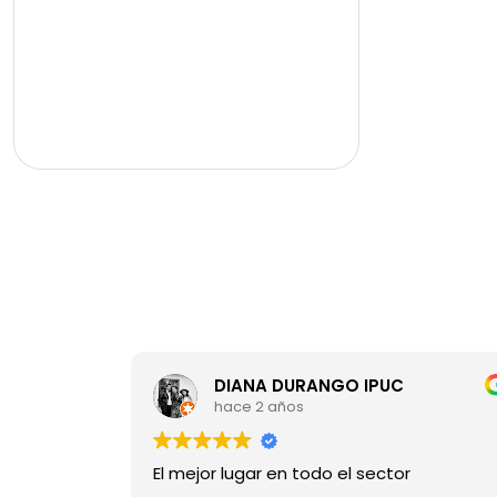
ambiente comercial y de entretenimiento.
cuenta también con excelentes rutas de acceso y
cercanía al sistema de transporte público. el
apartamento cuenta con un área aproximada de
130 m², distribuidos en 3 alcobas más alcoba de
servicio con baño. la alcoba principal dispone
de vestier, clóset y baño privado con bañera.
todas las alcobas cuentan con balcón y
agradable vista. además, tiene baño social, baño
auxiliar para las alcobas, amplio salón comedor,
cocina integral espaciosa con barra americana y
zona de ropas independiente, amplia, iluminada
y ventilada. el inmueble incluye cuarto útil y
parqueadero cubierto. el edificio ofrece
completas zonas comunes como portería y
vigilancia 24 horas, lobby, salón social, piscina,
turco, sauna, zonas verdes y parqueadero de
DIANA DURANGO IPUC
visitantes. visítanos: www.casasyespacios.co
hace 2 años
El mejor lugar en todo el sector