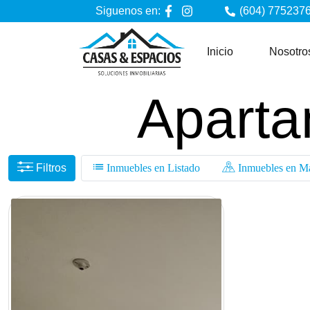
Siguenos en:
(604) 7752376
Inicio
Nosotro
Aparta
Filtros
Inmuebles en Listado
Inmuebles en M