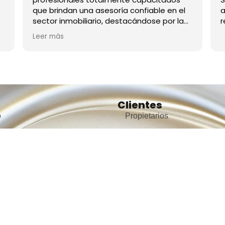
que brindan una asesoría confiable en el
a
sector inmobiliario, destacándose por la
r
calidad humana y por la amabilidad al
Leer más
atender sus clientes.
Clientes
o
Propietarios
tros
Arrendatarios
ar inmuebles
Consignar inmueble
cio de arriendo
Simulador para arriendos
icio de ventas
Simulador para ventas
Ciudades destacad
áctenos
Encuentra inmuebles en
aja con nosotros
Medellín
ios destacados