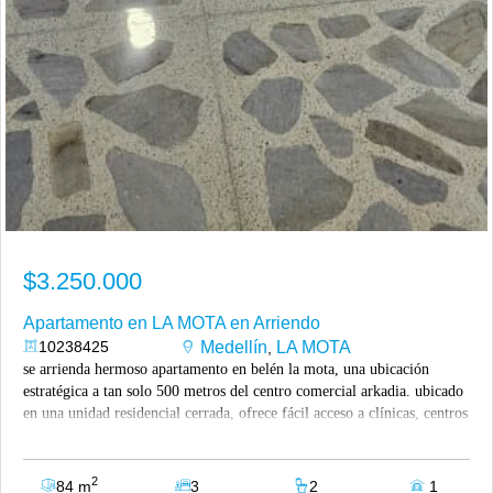
$3.250.000
Apartamento en LA MOTA en Arriendo
10238425
Medellín
LA MOTA
,
se arrienda hermoso apartamento en belén la mota, una ubicación
estratégica a tan solo 500 metros del centro comercial arkadia. ubicado
en una unidad residencial cerrada, ofrece fácil acceso a clínicas, centros
médicos, supermercados, colegios, restaurantes, zonas comerciales y
múltiples rutas de transporte público, brindando comodidad y una
excelente calidad de vida. el apartamento cuenta con un área de 84 m²,
2
84 m
3
2
1