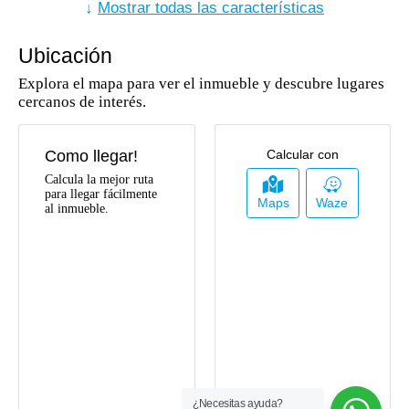
Zona Campestre
↓
Mostrar todas las características
Electricidad
Cocina Equipada
Zonas Verdes
Ubicación
Admite Mascotas
Chimenea
Explora el mapa para ver el inmueble y descubre lugares
cercanos de interés.
Como llegar!
Calcular con
Calcula la mejor ruta
para llegar fácilmente
Maps
Waze
al inmueble.
¿Necesitas ayuda?