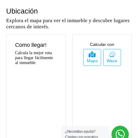
Comedor Auxiliar
Barbacoa / Parrilla /
Quincho
Ubicación
Cochera / Garaje
Zona Campestre
Explora el mapa para ver el inmueble y descubre lugares
Clósets
Establo
cercanos de interés.
Patio
Chimenea
Doble Ventana
Bosque Nativos
Como llegar!
Calcular con
Parqueadero
Zonas Verdes
Visitantes
Calcula la mejor ruta
para llegar fácilmente
Maps
Waze
Depósito
Galpón
al inmueble.
Armarios Empotrados
Cocina Equipada
Árboles Frutales
Cerca Zona Urbana
Río/Quebrada Cercano
¿Necesitas ayuda?
Chatea con nosotros