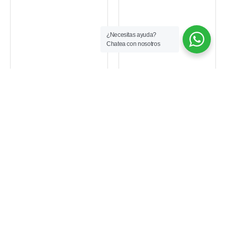
Principal
Acceso Pavimentado
Cerca Zona Urbana
Parqueadero
Urbanización Cerrada
¿Necesitas ayuda?
Visitantes
Chatea con nosotros
Zona Residencial