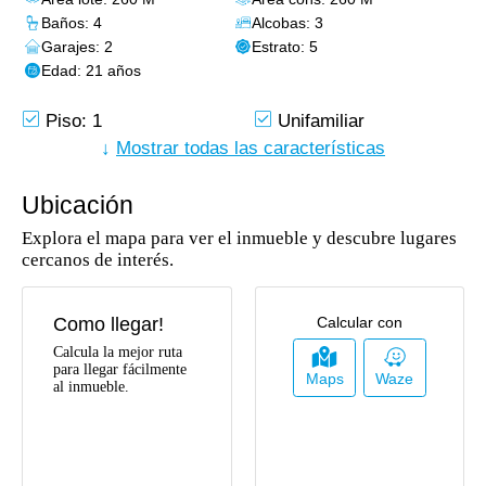
Baños: 4
Alcobas: 3
Garajes: 2
Estrato: 5
Edad: 21 años
Piso: 1
Unifamiliar
Vigilancia
↓
Mostrar todas las características
Biblioteca/Estudio
Habitación Servicio
Área Social
Ubicación
Circuito Cerrado De
Portería / Recepción
Tv
Explora el mapa para ver el inmueble y descubre lugares
Vivienda Unifamiliar
Zonas Verdes
cercanos de interés.
Balcón
Despensa
Baño Auxiliar
Cocina Integral
Como llegar!
Calcular con
Suelo De Cerámica /
Centros Comerciales
Mármol
Calcula la mejor ruta
para llegar fácilmente
Maps
Waze
Colegios /
Trans. Público
al inmueble.
Universidades
Cercano
Zona Infantil
Salon Comunal
Clósets
Piscina
Baño En Habitación
Gas Domiciliario