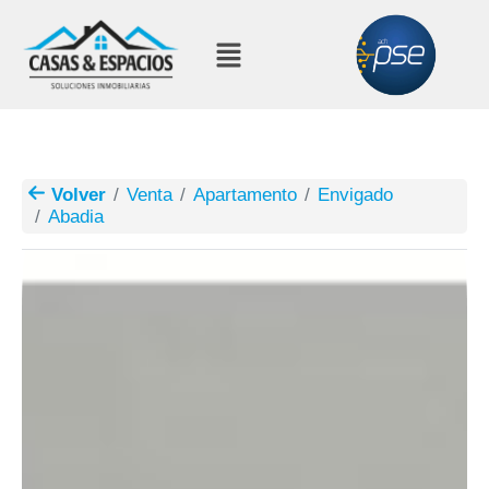
Volver
Venta
Apartamento
Envigado
Abadia