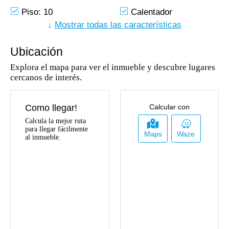
Piso: 10
Calentador
Reformado
↓
Mostrar todas las características
Piscina
Baño Auxiliar
Citófono /
Intercomunicador
Ubicación
Vista Panorámica
Acceso Pavimentado
Explora el mapa para ver el inmueble y descubre lugares
Cerca Zona Urbana
Parqueadero
cercanos de interés.
Visitantes
Salon Comunal
Zona Infantil
Como llegar!
Calcular con
Bahias De Parqueo
Shut De Basura
Agua
Calcula la mejor ruta
Clósets
para llegar fácilmente
Maps
Waze
Ascensor
Vigilancia
al inmueble.
Baño En Habitación
Cocina Integral
Principal
Cocina Tipo Americano
Área Social
Circuito Cerrado De
Parques Cercanos
Tv
Trans. Público
Zona Residencial
Cercano